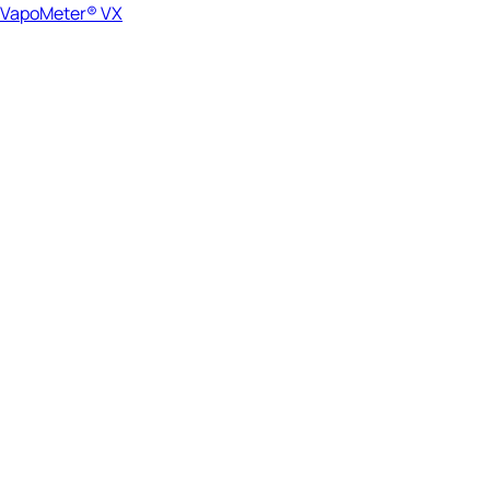
VapoMeter® VX