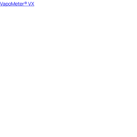
VapoMeter® VX