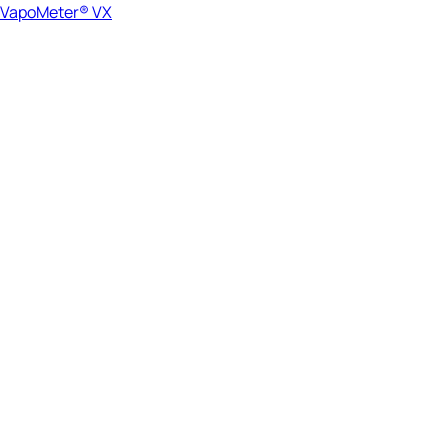
VapoMeter® VX