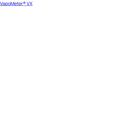
VapoMeter® VX