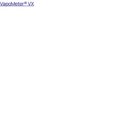
VapoMeter® VX