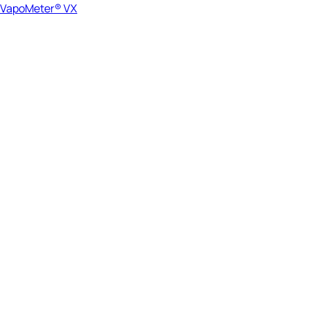
VapoMeter® VX