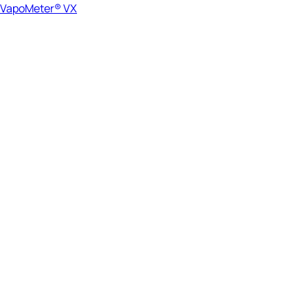
VapoMeter® VX