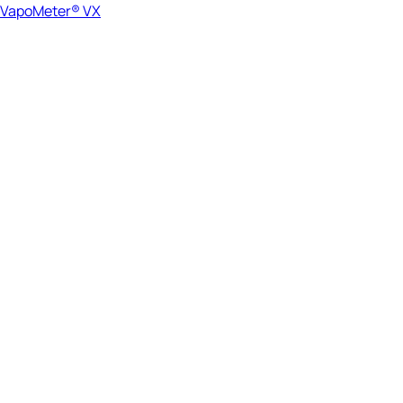
VapoMeter® VX