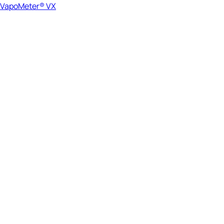
VapoMeter® VX