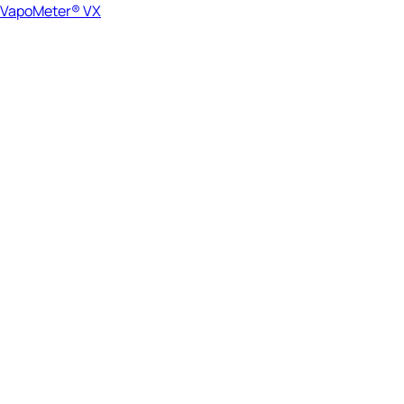
VapoMeter® VX