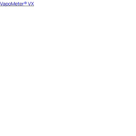
VapoMeter® VX