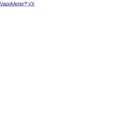
VapoMeter® VX