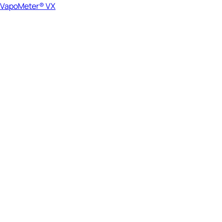
VapoMeter® VX