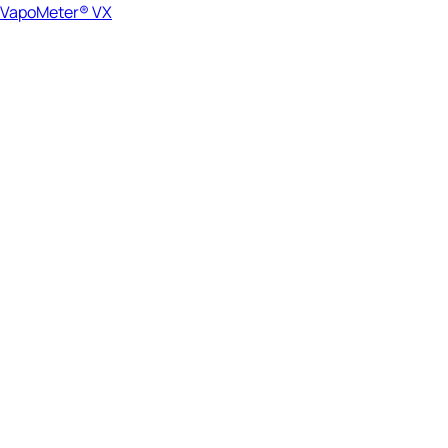
VapoMeter® VX