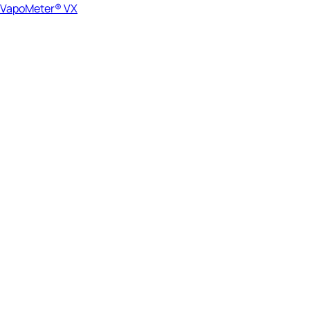
VapoMeter® VX