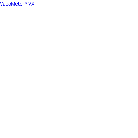
VapoMeter® VX