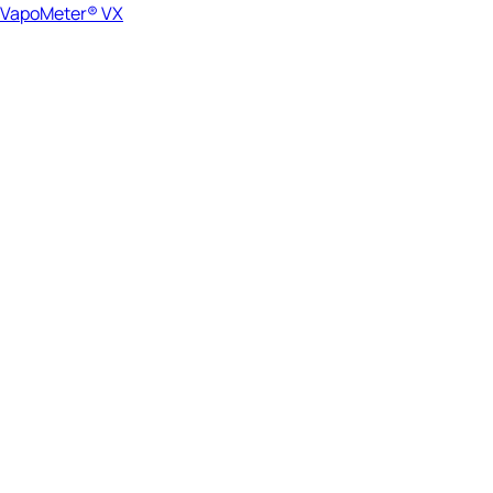
VapoMeter® VX