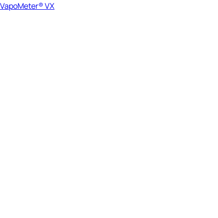
VapoMeter® VX