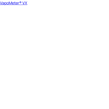
VapoMeter® VX