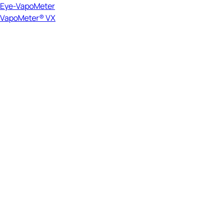
Eye-VapoMeter
VapoMeter® VX