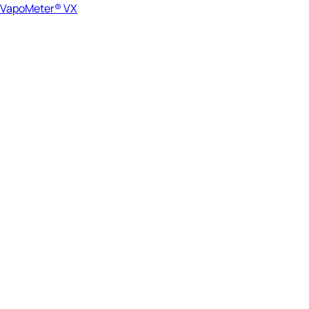
VapoMeter® VX