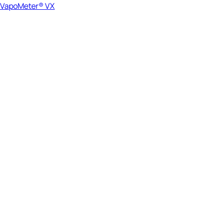
VapoMeter® VX