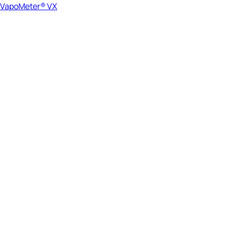
VapoMeter® VX