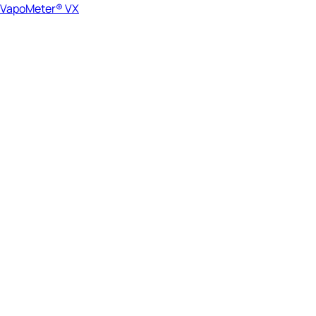
VapoMeter® VX