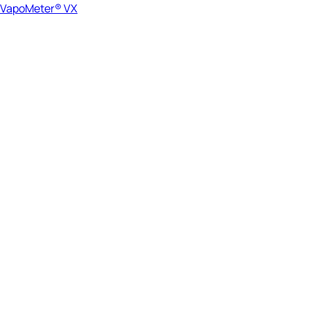
VapoMeter® VX