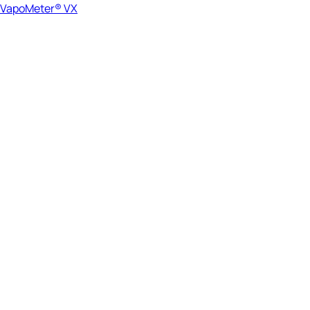
VapoMeter® VX