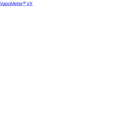
VapoMeter® VX