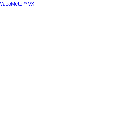
VapoMeter® VX