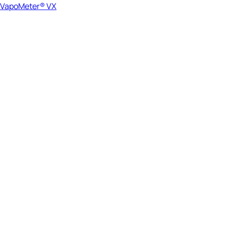
VapoMeter® VX