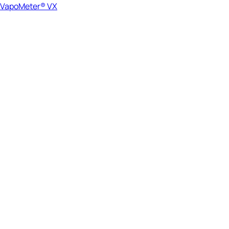
VapoMeter® VX