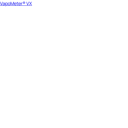
VapoMeter® VX