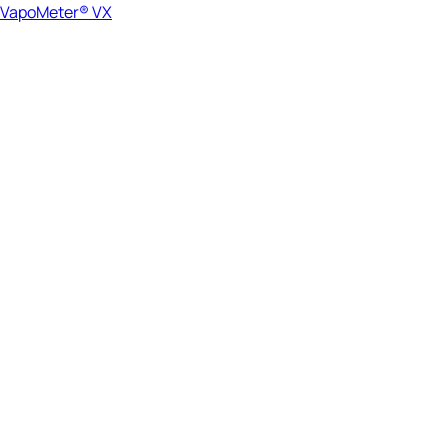
VapoMeter® VX